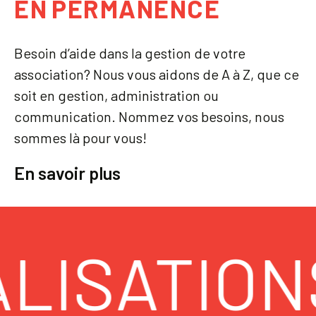
E
N
P
E
R
M
A
N
E
N
C
E
Besoin d’aide dans la gestion de votre
association? Nous vous aidons de A à Z, que ce
soit en gestion, administration ou
communication. Nommez vos besoins, nous
sommes là pour vous!
En savoir plus
LISATIONS