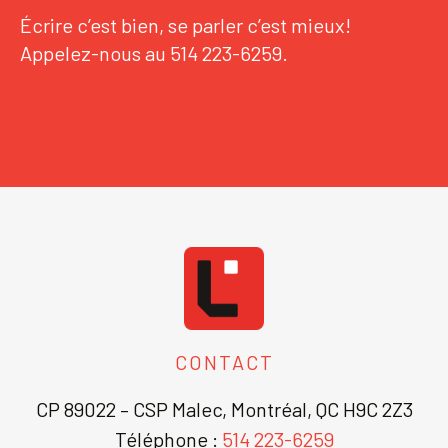
Écrire c’est bien, se parler c’est mieux!
Appelez-nous au 514 223-6259.
CONTACT
CP 89022 – CSP Malec, Montréal, QC H9C 2Z3
Téléphone :
514 223-6259